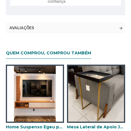
confiança
AVALIAÇÕES
QUEM COMPROU, COMPROU TAMBÉM
 Off White Matte / Freijó
Home Suspenso Egeu para Tvs até 65" - Off White Matte / Freijó
Mesa Lateral de Apoio JB 4774 c/ Espelho e Pé De Aço - Preto/Dourado