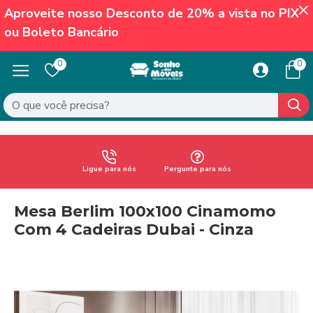
Aproveite nosso Desconto de 20% a vista no PIX
ou Boleto Bancário
0
0
Ligue para nós
Pergunte para nós
Mesa Berlim 100x100 Cinamomo
Com 4 Cadeiras Dubai - Cinza