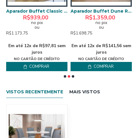
 Buffet Classic 2 Portas - Off White/Nature
Aparador Buffet Classic 3 Portas - Off White/Nature
Aparador Buffet Dune Ripado - Nature
R$939,00
R$1.359,00
no pix
no pix
ou
ou
R$1.173,75
R$1.698,75
R
m
Em até 12x de R$97,81 sem
Em até 12x de R$141,56 sem
juros
juros
NO CARTÃO DE CRÉDITO
NO CARTÃO DE CRÉDITO
COMPRAR
COMPRAR
VISTOS RECENTEMENTE
MAIS VISTOS