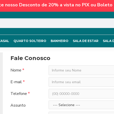
te nosso Desconto de 20% a vista no PIX ou Boleto 
CASAL
QUARTO SOLTEIRO
BANHEIRO
SALA DE ESTAR
SALA 
Fale Conosco
Nome
E-mail
Telefone
Assunto