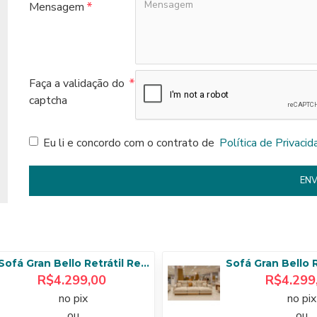
Mensagem
Faça a validação do
captcha
Eu li e concordo com o contrato de
Política de Privacid
ENV
Sofá Gran Bello Retrátil Reclinável 3,20 m - Linho Cinza
R$4.299,00
R$4.299
no pix
no pix
ou
ou