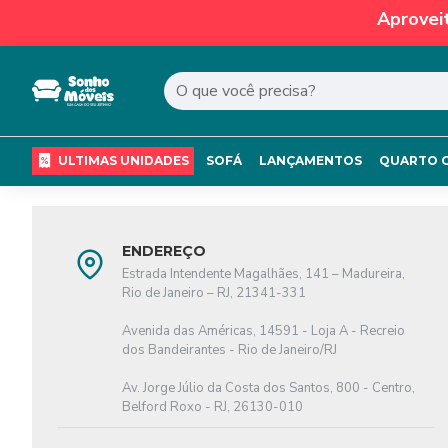
Aprovei
ULTIMAS UNIDADES
SOFÁ
LANÇAMENTOS
QUARTO 
ENDEREÇO
Estrada Intendente Magalhães, 141 – Madureira,
Rio de Janeiro – RJ, 21341-331
Avenida das Américas, 14591 - Loja A - Recreio
dos Bandeirantes - Rio de Janeiro/RJ
Av. Jorge Júlio da Costa dos Santos, 800 - Centro,
Belford Roxo - RJ, 26130-010