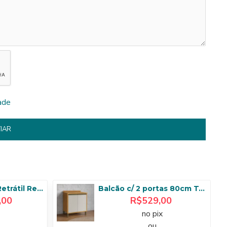
ade
IAR
Sofá Gran Bello Retrátil Reclinável 3,20 - Linho Bege
Balcão c/ 2 portas 80cm Tempranillo - Amendoa/Off White
,00
R$529,00
no pix
ou