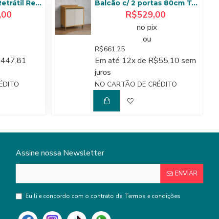
Sofá Gran Bello Retrátil Reclinável 3,20 m - Linho Cinza
Balcão c/ 2 portas 80cm Tempranillo - Amendoa/Off White
,00
R$529,00
no pix
ou
R$661,25
$447,81
Em até 12x de R$55,10 sem
juros
ÉDITO
NO CARTÃO DE CRÉDITO
Assine nossa Newsletter
ENVIAR
Eu li e concordo com o contrato de
Termos e condições