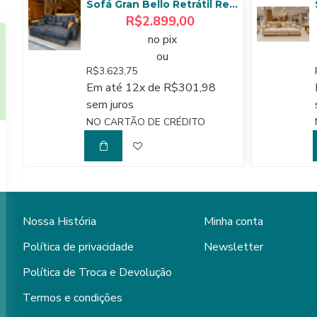
Sofá Gran Bello Retrátil Reclinável 2,50 m - Veludo Cinza
R$2.899,00
no pix
ou
R$3.623,75
Em até 12x de R$301,98
sem juros
NO CARTÃO DE CRÉDITO
Nossa História
Minha conta
Política de privacidade
Newsletter
Política de Troca e Devolução
Termos e condições