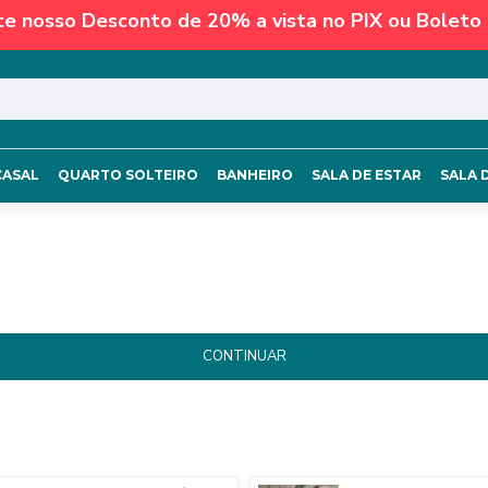
te nosso Desconto de 20% a vista no PIX ou Boleto 
CASAL
QUARTO SOLTEIRO
BANHEIRO
SALA DE ESTAR
SALA 
CONTINUAR