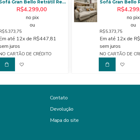
Sofá Gran Bello Retrátil Reclinável 3,20 - Linho Bege
R$4.299,00
R$4.299
no pix
no pix
ou
ou
R$5.373,75
R$5.373,75
Em até 12x de R$447,81
Em até 12x de R
sem juros
sem juros
NO CARTÃO DE CRÉDITO
NO CARTÃO DE CR
Contato
Devolução
Mapa do site