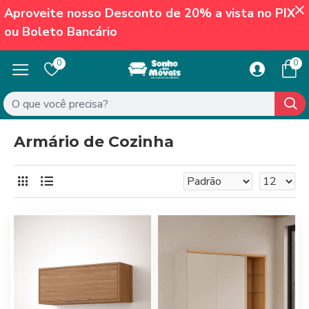
Aproveite nosso Desconto de 20% a vista no PIX
ou Boleto Bancário
0
0
Armário de Cozinha