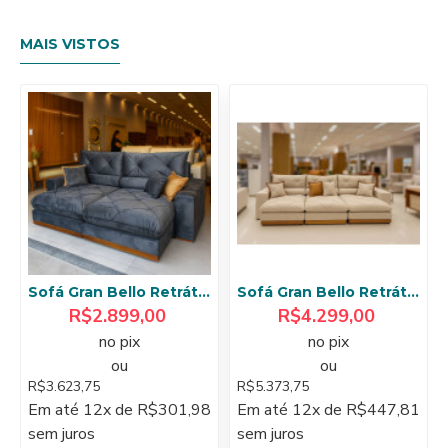
MAIS VISTOS
Sofá Gran Bello Retrátil Reclinável 2,50 m - Veludo Cinza
Sofá Gran Bello Retrátil Reclinável 3,20 - Linho Bege
R$2.899,00
R$4.299,00
no pix
no pix
ou
ou
R$3.623,75
R$5.373,75
Em até 12x de R$301,98
Em até 12x de R$447,81
sem juros
sem juros