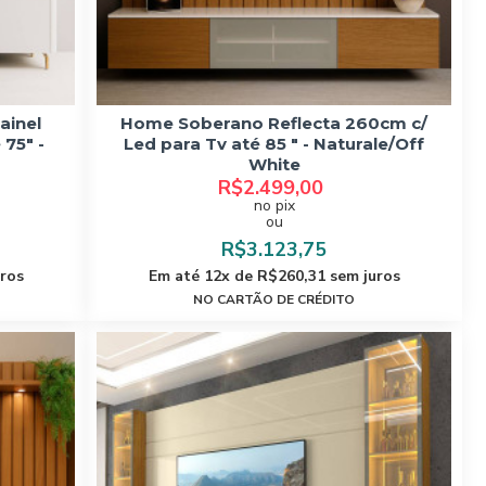
ainel
Home Soberano Reflecta 260cm c/
 75" -
Led para Tv até 85 " - Naturale/Off
o
White
R$2.499,00
no pix
ou
R$3.123,75
uros
Em até 12x de R$260,31 sem juros
NO CARTÃO DE CRÉDITO