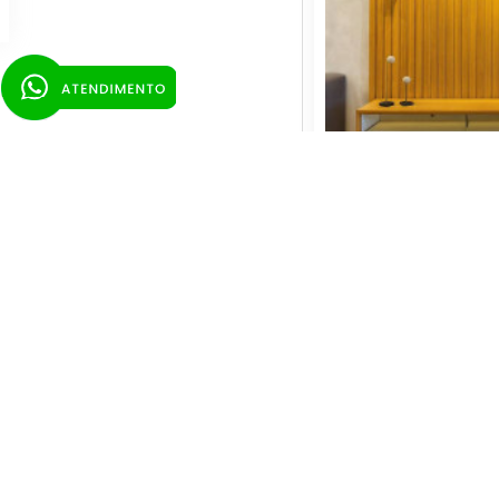
Painel Nobre R
Rack Requinte pés
Off
R$2.
n
R$3.
Em até 12x de 
NO CARTÃO