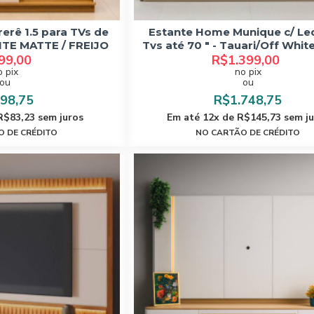
erê 1.5 para TVs de
Estante Home Munique c/ Le
ITE MATTE / FREIJO
Tvs até 70 " - Tauari/Off Whit
99,00
R$1.399,00
o pix
no pix
ou
ou
98,75
R$1.748,75
R$83,23 sem juros
Em até 12x de R$145,73 sem j
 DE CRÉDITO
NO CARTÃO DE CRÉDITO