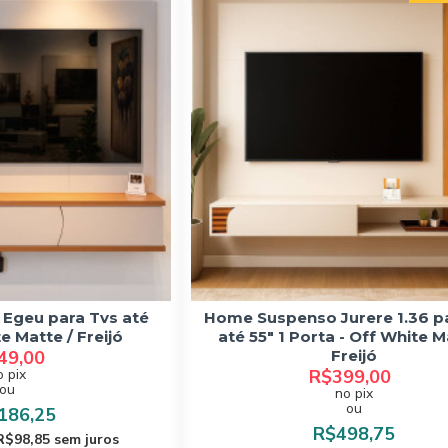
Egeu para Tvs até
Home Suspenso Jurere 1.36 p
e Matte / Freijó
até 55" 1 Porta - Off White M
49,00
Freijó
o pix
R$399,00
ou
no pix
ou
186,25
R$498,75
R$98,85 sem juros