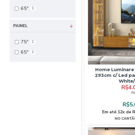
65"
1
PAINEL
75"
2
65"
2
Home Luminare c
293cm c/ Led par
White/
R$4.
n
R$5.
Em até 12x de 
NO CARTÃO