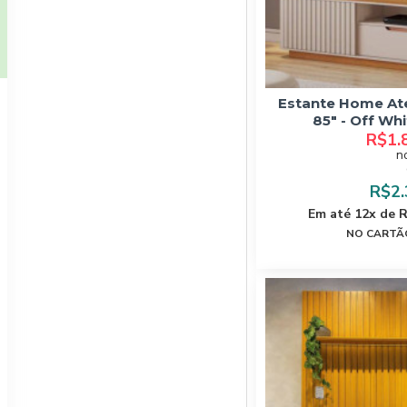
Estante Home Ate
85" - Off Wh
R$1.
n
R$2.
Em até 12x de 
NO CARTÃO