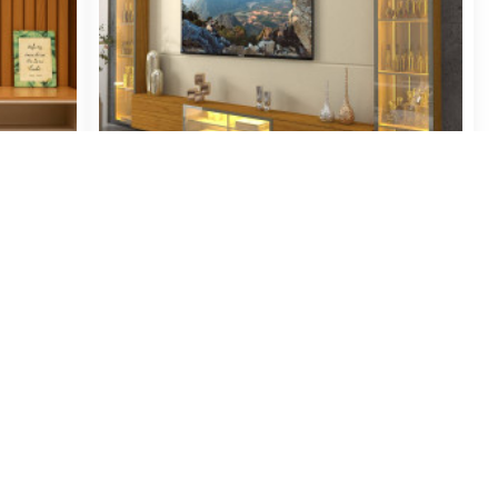
180cm
Home Luminare c/ 2 Torres Reflecta
ff White
293cm c/ Led para Tv até 85 " - Off
White/Naturale
R$5.199,00
no pix
ou
R$6.498,75
ros
Em até 12x de R$541,56 sem juros
NO CARTÃO DE CRÉDITO
MAIS VENDIDOS