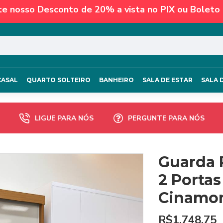
te nosso Desconto de 20% a vista no PIX ou Boleto 
CASAL
QUARTO SOLTEIRO
BANHEIRO
SALA DE ESTAR
SALA 
LIGUE PARA NÓS
PERGUNTE PARA NÓS
Guarda 
2 Portas
Cinamo
R$1.748,75