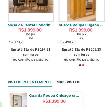
Cama Box Baú Queen +
a Chicago c/ Espelho 2 Portas 6 Gavetas Tcil Móveis - Neve
Mesa de Jantar Londrina 120 cm Canto Copo c/ 4 cadeiras Dafne Preto – Vidro Preto / Imbuia
Guarda Roupa Lugano 2 Portas de Correr 4 Gavetas 1 Ripada 1 Espelhada - Peroba
R$2.699,00
R$1.899,00
R$1.999,00
no pix
ou
no pix
no pix
ou
ou
R$3.373,75
R$2.373,75
R$2.498,75
Em até 12x de R$281,15
Em até 12x de R$197,81
Em até 12x de R$208,23
sem juros
sem juros
sem juros
NO CARTÃO DE CRÉDITO
NO CARTÃO DE CRÉDITO
NO CARTÃO DE CRÉDITO
VISTOS RECENTEMENTE
MAIS VISTOS
Guarda Roupa Chicago c/ Espelho 2 Portas 6 Gavetas Tcil Móveis - Cinamomo/Off White
R$1.399,00