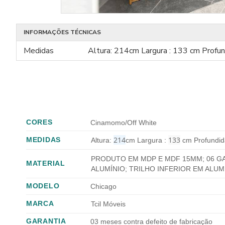
INFORMAÇÕES TÉCNICAS
Medidas
Altura: 214cm Largura : 133 cm Profu
CORES
Cinamomo/Off White
214
133
MEDIDAS
Altura:
cm
Largura :
cm
Profundi
PRODUTO EM MDP E MDF 15MM;
06 G
MATERIAL
ALUMÍNIO;
TRILHO INFERIOR EM ALUMÍ
MODELO
Chicago
MARCA
Tcil Móveis
GARANTIA
03 meses contra defeito de fabricação