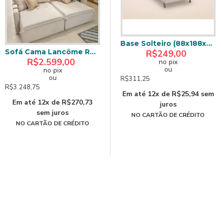
 Colchão Anjos Classic Superlastic Queen- Preto
Base para Cama Box Viúva (25 x 108 x188) Preta
Base Solteiro (88x188x23) Courino - Branco
Sofá Cama Lancôme Retrátil e Reclinável 2 m - Linho Bege
R$319,00
R$249,00
R$2.599,00
no pix
no pix
ou
ou
no pix
ou
R$398,75
R$311,25
R$3.248,75
Em até 12x de R$33,23 sem
Em até 12x de R$25,94 sem
Em até 12x de R$270,73
juros
juros
sem juros
NO CARTÃO DE CRÉDITO
NO CARTÃO DE CRÉDITO
NO CARTÃO DE CRÉDITO