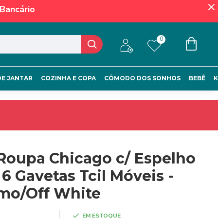
Bancário
0
DE JANTAR
COZINHA E COPA
CÔMODO DOS SONHOS
BEBÊ
K
Roupa Chicago c/ Espelho
 6 Gavetas Tcil Móveis -
mo/Off White
EM ESTOQUE