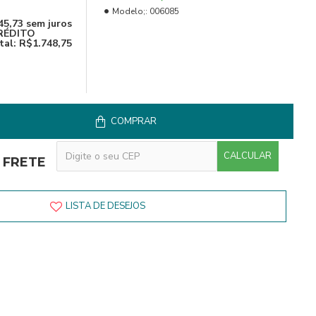
Modelo;:
006085
45,73
sem juros
RÉDITO
tal:
R$1.748,75
COMPRAR
CALCULAR
 FRETE
LISTA DE DESEJOS